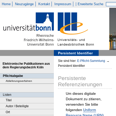
Home
Neuzugänge
Kontakt
Impressum
Erweiterte Suche
Persistent Identifier
Sie sind hier:
E-Pflicht-Sammlung
→
Elektronische Publikationen aus
Persistent Identifier
dem Regierungsbezirk Köln
Pflichtabgabe
Persistente
Ablieferungsverfahren
Referenzierungen
Um dieses digitale
Listen
Dokument zu zitieren,
Titel
verwenden Sie bitte
Autor / Beteiligte
folgenden
Uniform
Ort
Resource Name (URN)