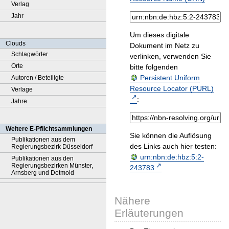
Verlag
Jahr
Um dieses digitale
Clouds
Dokument im Netz zu
Schlagwörter
verlinken, verwenden Sie
Orte
bitte folgenden
Persistent Uniform
Autoren / Beteiligte
Resource Locator (PURL)
Verlage
:
Jahre
Weitere E-Pflichtsammlungen
Sie können die Auflösung
Publikationen aus dem
des Links auch hier testen:
Regierungsbezirk Düsseldorf
urn:nbn:de:hbz:5:2-
Publikationen aus den
Regierungsbezirken Münster,
243783
Arnsberg und Detmold
Nähere
Erläuterungen