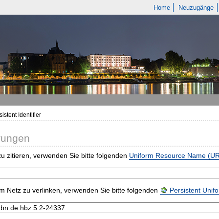
Home
Neuzugänge
istent Identifier
rungen
u zitieren, verwenden Sie bitte folgenden
Uniform Resource Name (U
m Netz zu verlinken, verwenden Sie bitte folgenden
Persistent Uni