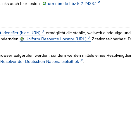
Links auch hier testen:
urn:nbn:de:hbz:5:2-24337
t Identifier (hier: URN)
ermöglicht die stabile, weltweit eindeutige 
h ändernden
Uniform Resource Locator (URL)
Zitationssicherheit. 
rowser aufgerufen werden, sondern werden mittels eines Resolvingdiens
esolver der Deutschen Nationalbibliothek
.