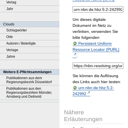
Verlag
Jahr
Um dieses digitale
Clouds
Dokument im Netz zu
Schlagwörter
verlinken, verwenden Sie
Orte
bitte folgenden
Persistent Uniform
Autoren / Beteiligte
Resource Locator (PURL)
Verlage
:
Jahre
Weitere E-Pflichtsammlungen
Sie können die Auflösung
Publikationen aus dem
des Links auch hier testen:
Regierungsbezirk Düsseldorf
urn:nbn:de:hbz:5:2-
Publikationen aus den
Regierungsbezirken Münster,
242992
Arnsberg und Detmold
Nähere
Erläuterungen