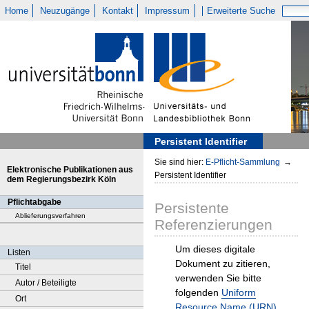
Home
Neuzugänge
Kontakt
Impressum
Erweiterte Suche
Persistent Identifier
Sie sind hier:
E-Pflicht-Sammlung
→
Elektronische Publikationen aus
Persistent Identifier
dem Regierungsbezirk Köln
Pflichtabgabe
Persistente
Ablieferungsverfahren
Referenzierungen
Um dieses digitale
Listen
Dokument zu zitieren,
Titel
verwenden Sie bitte
Autor / Beteiligte
folgenden
Uniform
Ort
Resource Name (URN)