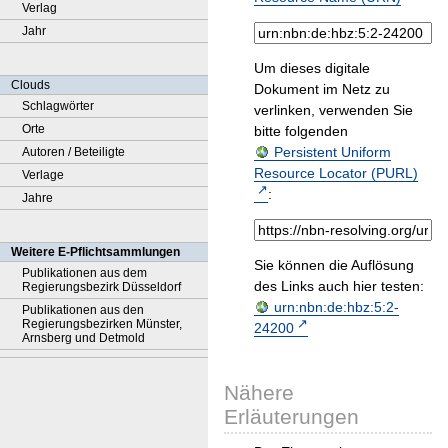
Verlag
Jahr
Um dieses digitale
Clouds
Dokument im Netz zu
Schlagwörter
verlinken, verwenden Sie
Orte
bitte folgenden
Persistent Uniform
Autoren / Beteiligte
Resource Locator (PURL)
Verlage
:
Jahre
Weitere E-Pflichtsammlungen
Sie können die Auflösung
Publikationen aus dem
des Links auch hier testen:
Regierungsbezirk Düsseldorf
urn:nbn:de:hbz:5:2-
Publikationen aus den
Regierungsbezirken Münster,
24200
Arnsberg und Detmold
Nähere
Erläuterungen