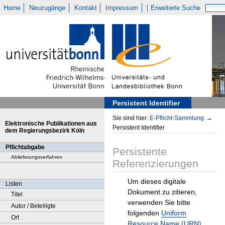
Home
Neuzugänge
Kontakt
Impressum
Erweiterte Suche
Persistent Identifier
Sie sind hier:
E-Pflicht-Sammlung
→
Elektronische Publikationen aus
Persistent Identifier
dem Regierungsbezirk Köln
Pflichtabgabe
Persistente
Ablieferungsverfahren
Referenzierungen
Um dieses digitale
Listen
Dokument zu zitieren,
Titel
verwenden Sie bitte
Autor / Beteiligte
folgenden
Uniform
Ort
Resource Name (URN)