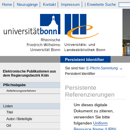
Home
Neuzugänge
Kontakt
Impressum
Erweiterte Suche
Persistent Identifier
Sie sind hier:
E-Pflicht-Sammlung
→
Elektronische Publikationen aus
Persistent Identifier
dem Regierungsbezirk Köln
Pflichtabgabe
Persistente
Ablieferungsverfahren
Referenzierungen
Um dieses digitale
Listen
Dokument zu zitieren,
Titel
verwenden Sie bitte
Autor / Beteiligte
folgenden
Uniform
Ort
Resource Name (URN)