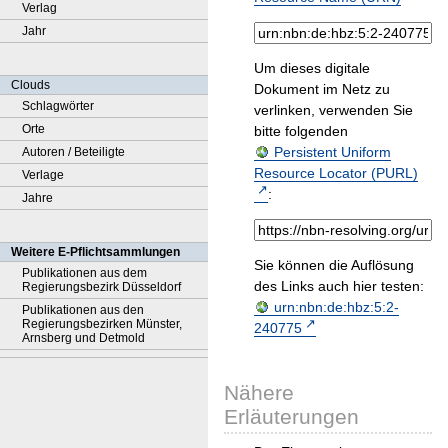
Verlag
Jahr
Um dieses digitale
Clouds
Dokument im Netz zu
Schlagwörter
verlinken, verwenden Sie
Orte
bitte folgenden
Persistent Uniform
Autoren / Beteiligte
Resource Locator (PURL)
Verlage
:
Jahre
Weitere E-Pflichtsammlungen
Sie können die Auflösung
Publikationen aus dem
des Links auch hier testen:
Regierungsbezirk Düsseldorf
urn:nbn:de:hbz:5:2-
Publikationen aus den
Regierungsbezirken Münster,
240775
Arnsberg und Detmold
Nähere
Erläuterungen