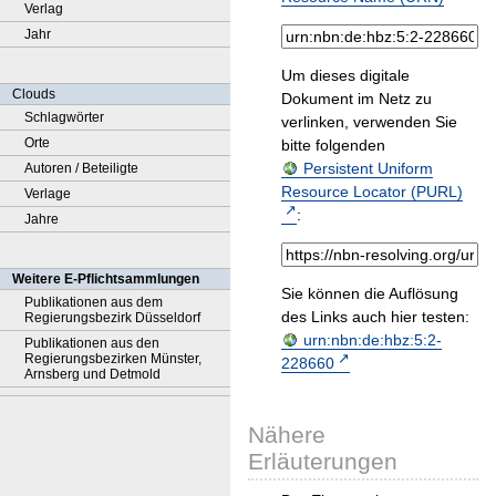
Verlag
Jahr
Um dieses digitale
Clouds
Dokument im Netz zu
Schlagwörter
verlinken, verwenden Sie
Orte
bitte folgenden
Persistent Uniform
Autoren / Beteiligte
Resource Locator (PURL)
Verlage
:
Jahre
Weitere E-Pflichtsammlungen
Sie können die Auflösung
Publikationen aus dem
des Links auch hier testen:
Regierungsbezirk Düsseldorf
urn:nbn:de:hbz:5:2-
Publikationen aus den
Regierungsbezirken Münster,
228660
Arnsberg und Detmold
Nähere
Erläuterungen