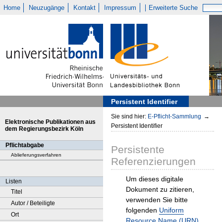
Home
Neuzugänge
Kontakt
Impressum
Erweiterte Suche
Persistent Identifier
Sie sind hier:
E-Pflicht-Sammlung
→
Elektronische Publikationen aus
Persistent Identifier
dem Regierungsbezirk Köln
Pflichtabgabe
Persistente
Ablieferungsverfahren
Referenzierungen
Um dieses digitale
Listen
Dokument zu zitieren,
Titel
verwenden Sie bitte
Autor / Beteiligte
folgenden
Uniform
Ort
Resource Name (URN)