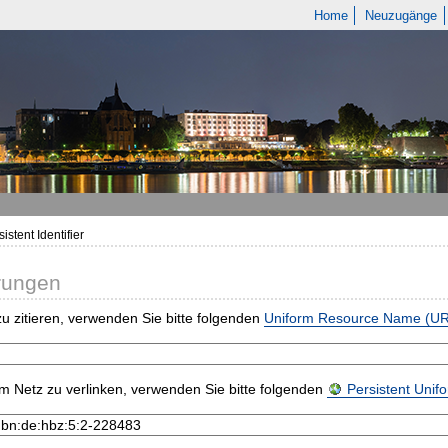
Home
Neuzugänge
istent Identifier
rungen
u zitieren, verwenden Sie bitte folgenden
Uniform Resource Name (U
m Netz zu verlinken, verwenden Sie bitte folgenden
Persistent Uni