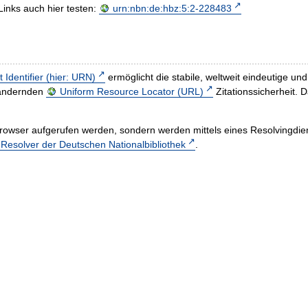
Links auch hier testen:
urn:nbn:de:hbz:5:2-228483
t Identifier (hier: URN)
ermöglicht die stabile, weltweit eindeutige 
h ändernden
Uniform Resource Locator (URL)
Zitationssicherheit. 
rowser aufgerufen werden, sondern werden mittels eines Resolvingdiens
esolver der Deutschen Nationalbibliothek
.