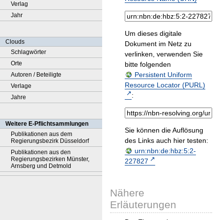
Verlag
Jahr
Um dieses digitale
Clouds
Dokument im Netz zu
Schlagwörter
verlinken, verwenden Sie
Orte
bitte folgenden
Persistent Uniform
Autoren / Beteiligte
Resource Locator (PURL)
Verlage
:
Jahre
Weitere E-Pflichtsammlungen
Sie können die Auflösung
Publikationen aus dem
des Links auch hier testen:
Regierungsbezirk Düsseldorf
urn:nbn:de:hbz:5:2-
Publikationen aus den
Regierungsbezirken Münster,
227827
Arnsberg und Detmold
Nähere
Erläuterungen