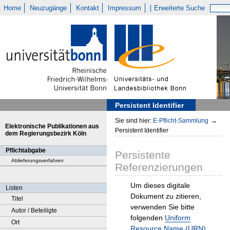
Home
Neuzugänge
Kontakt
Impressum
Erweiterte Suche
Persistent Identifier
Sie sind hier:
E-Pflicht-Sammlung
→
Elektronische Publikationen aus
Persistent Identifier
dem Regierungsbezirk Köln
Pflichtabgabe
Persistente
Ablieferungsverfahren
Referenzierungen
Um dieses digitale
Listen
Dokument zu zitieren,
Titel
verwenden Sie bitte
Autor / Beteiligte
folgenden
Uniform
Ort
Resource Name (URN)