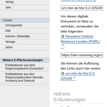
Verlag
Jahr
Um dieses digitale
Clouds
Dokument im Netz zu
Schlagwörter
verlinken, verwenden Sie
Orte
bitte folgenden
Persistent Uniform
Autoren / Beteiligte
Resource Locator (PURL)
Verlage
:
Jahre
Weitere E-Pflichtsammlungen
Sie können die Auflösung
Publikationen aus dem
des Links auch hier testen:
Regierungsbezirk Düsseldorf
urn:nbn:de:hbz:5:2-
Publikationen aus den
Regierungsbezirken Münster,
225165
Arnsberg und Detmold
Nähere
Erläuterungen