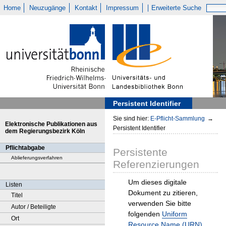
Home
Neuzugänge
Kontakt
Impressum
Erweiterte Suche
Persistent Identifier
Sie sind hier:
E-Pflicht-Sammlung
→
Elektronische Publikationen aus
Persistent Identifier
dem Regierungsbezirk Köln
Pflichtabgabe
Persistente
Ablieferungsverfahren
Referenzierungen
Um dieses digitale
Listen
Dokument zu zitieren,
Titel
verwenden Sie bitte
Autor / Beteiligte
folgenden
Uniform
Ort
Resource Name (URN)