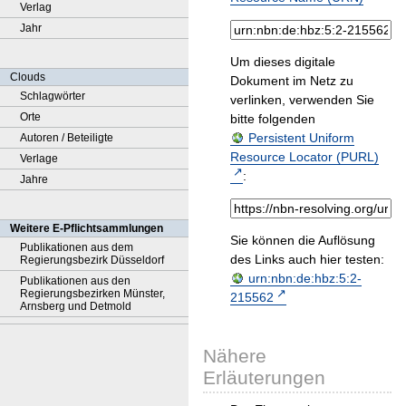
Verlag
Jahr
Um dieses digitale
Clouds
Dokument im Netz zu
Schlagwörter
verlinken, verwenden Sie
Orte
bitte folgenden
Persistent Uniform
Autoren / Beteiligte
Resource Locator (PURL)
Verlage
:
Jahre
Weitere E-Pflichtsammlungen
Sie können die Auflösung
Publikationen aus dem
des Links auch hier testen:
Regierungsbezirk Düsseldorf
urn:nbn:de:hbz:5:2-
Publikationen aus den
Regierungsbezirken Münster,
215562
Arnsberg und Detmold
Nähere
Erläuterungen