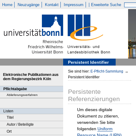
Home
Neuzugänge
Kontakt
Impressum
Erweiterte Suche
Persistent Identifier
Sie sind hier:
E-Pflicht-Sammlung
→
Elektronische Publikationen aus
Persistent Identifier
dem Regierungsbezirk Köln
Pflichtabgabe
Persistente
Ablieferungsverfahren
Referenzierungen
Um dieses digitale
Listen
Dokument zu zitieren,
Titel
verwenden Sie bitte
Autor / Beteiligte
folgenden
Uniform
Ort
Resource Name (URN)