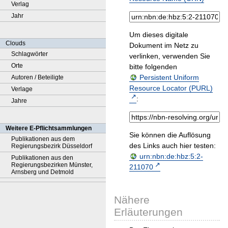
Verlag
Jahr
Um dieses digitale
Clouds
Dokument im Netz zu
Schlagwörter
verlinken, verwenden Sie
Orte
bitte folgenden
Persistent Uniform
Autoren / Beteiligte
Resource Locator (PURL)
Verlage
:
Jahre
Weitere E-Pflichtsammlungen
Sie können die Auflösung
Publikationen aus dem
des Links auch hier testen:
Regierungsbezirk Düsseldorf
urn:nbn:de:hbz:5:2-
Publikationen aus den
Regierungsbezirken Münster,
211070
Arnsberg und Detmold
Nähere
Erläuterungen