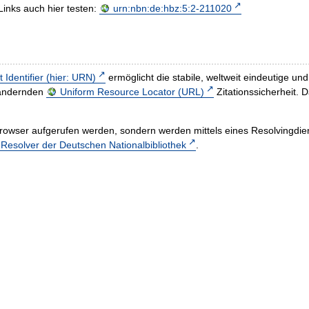
Links auch hier testen:
urn:nbn:de:hbz:5:2-211020
t Identifier (hier: URN)
ermöglicht die stabile, weltweit eindeutige 
h ändernden
Uniform Resource Locator (URL)
Zitationssicherheit. 
rowser aufgerufen werden, sondern werden mittels eines Resolvingdiens
esolver der Deutschen Nationalbibliothek
.