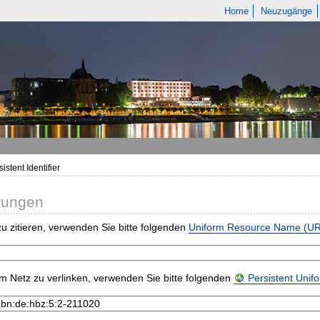
Home
Neuzugänge
istent Identifier
rungen
u zitieren, verwenden Sie bitte folgenden
Uniform Resource Name (U
m Netz zu verlinken, verwenden Sie bitte folgenden
Persistent Uni