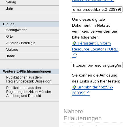
Verlag
Jahr
Um dieses digitale
Clouds
Dokument im Netz zu
Schlagwörter
verlinken, verwenden Sie
Orte
bitte folgenden
Persistent Uniform
Autoren / Beteiligte
Resource Locator (PURL)
Verlage
:
Jahre
Weitere E-Pflichtsammlungen
Sie können die Auflösung
Publikationen aus dem
des Links auch hier testen:
Regierungsbezirk Düsseldorf
urn:nbn:de:hbz:5:2-
Publikationen aus den
Regierungsbezirken Münster,
209999
Arnsberg und Detmold
Nähere
Erläuterungen