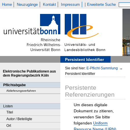
Home
Neuzugänge
Kontakt
Impressum
Erweiterte Suche
Persistent Identifier
Sie sind hier:
E-Pflicht-Sammlung
→
Elektronische Publikationen aus
Persistent Identifier
dem Regierungsbezirk Köln
Pflichtabgabe
Persistente
Ablieferungsverfahren
Referenzierungen
Um dieses digitale
Listen
Dokument zu zitieren,
Titel
verwenden Sie bitte
Autor / Beteiligte
folgenden
Uniform
Ort
Resource Name (URN)