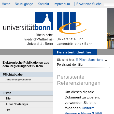
Home
Neuzugänge
Kontakt
Impressum
Erweiterte Suche
Persistent Identifier
Sie sind hier:
E-Pflicht-Sammlung
→
Elektronische Publikationen aus
Persistent Identifier
dem Regierungsbezirk Köln
Pflichtabgabe
Persistente
Ablieferungsverfahren
Referenzierungen
Um dieses digitale
Listen
Dokument zu zitieren,
Titel
verwenden Sie bitte
Autor / Beteiligte
folgenden
Uniform
Ort
Resource Name (URN)