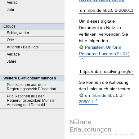
Verlag
Jahr
Um dieses digitale
Clouds
Dokument im Netz zu
Schlagwörter
verlinken, verwenden Sie
Orte
bitte folgenden
Persistent Uniform
Autoren / Beteiligte
Resource Locator (PURL)
Verlage
:
Jahre
Weitere E-Pflichtsammlungen
Sie können die Auflösung
Publikationen aus dem
des Links auch hier testen:
Regierungsbezirk Düsseldorf
urn:nbn:de:hbz:5:2-
Publikationen aus den
Regierungsbezirken Münster,
209011
Arnsberg und Detmold
Nähere
Erläuterungen