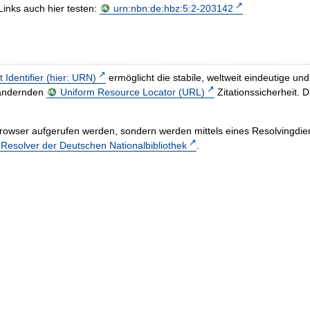
Links auch hier testen:
urn:nbn:de:hbz:5:2-203142
t Identifier (hier: URN)
ermöglicht die stabile, weltweit eindeutige 
h ändernden
Uniform Resource Locator (URL)
Zitationssicherheit. 
rowser aufgerufen werden, sondern werden mittels eines Resolvingdiens
esolver der Deutschen Nationalbibliothek
.