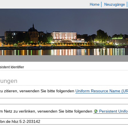
Home
Neuzugänge
istent Identifier
rungen
u zitieren, verwenden Sie bitte folgenden
Uniform Resource Name (U
m Netz zu verlinken, verwenden Sie bitte folgenden
Persistent Uni