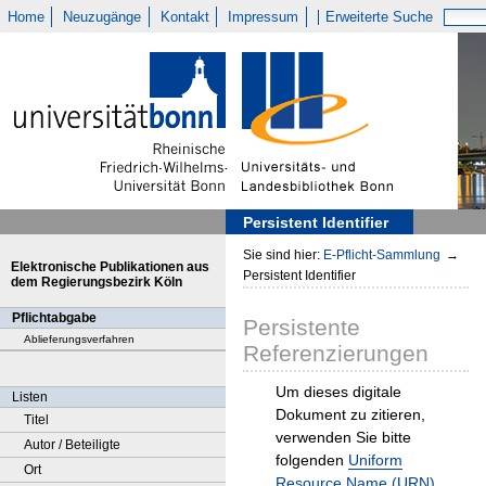
Home
Neuzugänge
Kontakt
Impressum
Erweiterte Suche
Persistent Identifier
Sie sind hier:
E-Pflicht-Sammlung
→
Elektronische Publikationen aus
Persistent Identifier
dem Regierungsbezirk Köln
Pflichtabgabe
Persistente
Ablieferungsverfahren
Referenzierungen
Um dieses digitale
Listen
Dokument zu zitieren,
Titel
verwenden Sie bitte
Autor / Beteiligte
folgenden
Uniform
Ort
Resource Name (URN)