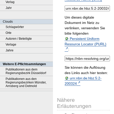
Verlag
Jahr
Um dieses digitale
Clouds
Dokument im Netz zu
Schlagwörter
verlinken, verwenden Sie
Orte
bitte folgenden
Persistent Uniform
Autoren / Beteiligte
Resource Locator (PURL)
Verlage
:
Jahre
Weitere E-Pflichtsammlungen
Sie können die Auflösung
Publikationen aus dem
des Links auch hier testen:
Regierungsbezirk Düsseldorf
urn:nbn:de:hbz:5:2-
Publikationen aus den
Regierungsbezirken Münster,
200324
Arnsberg und Detmold
Nähere
Erläuterungen