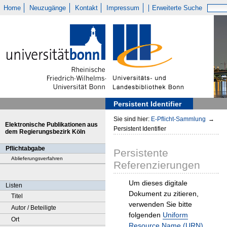
Home
Neuzugänge
Kontakt
Impressum
Erweiterte Suche
Persistent Identifier
Sie sind hier:
E-Pflicht-Sammlung
→
Elektronische Publikationen aus
Persistent Identifier
dem Regierungsbezirk Köln
Pflichtabgabe
Persistente
Ablieferungsverfahren
Referenzierungen
Um dieses digitale
Listen
Dokument zu zitieren,
Titel
verwenden Sie bitte
Autor / Beteiligte
folgenden
Uniform
Ort
Resource Name (URN)