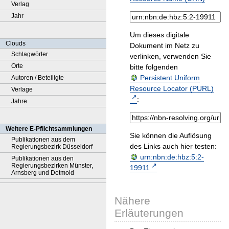
Verlag
Jahr
Um dieses digitale
Clouds
Dokument im Netz zu
Schlagwörter
verlinken, verwenden Sie
Orte
bitte folgenden
Persistent Uniform
Autoren / Beteiligte
Resource Locator (PURL)
Verlage
:
Jahre
Weitere E-Pflichtsammlungen
Sie können die Auflösung
Publikationen aus dem
des Links auch hier testen:
Regierungsbezirk Düsseldorf
urn:nbn:de:hbz:5:2-
Publikationen aus den
Regierungsbezirken Münster,
19911
Arnsberg und Detmold
Nähere
Erläuterungen