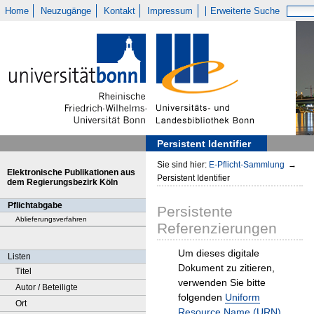
Home
Neuzugänge
Kontakt
Impressum
Erweiterte Suche
Persistent Identifier
Sie sind hier:
E-Pflicht-Sammlung
→
Elektronische Publikationen aus
Persistent Identifier
dem Regierungsbezirk Köln
Pflichtabgabe
Persistente
Ablieferungsverfahren
Referenzierungen
Um dieses digitale
Listen
Dokument zu zitieren,
Titel
verwenden Sie bitte
Autor / Beteiligte
folgenden
Uniform
Ort
Resource Name (URN)