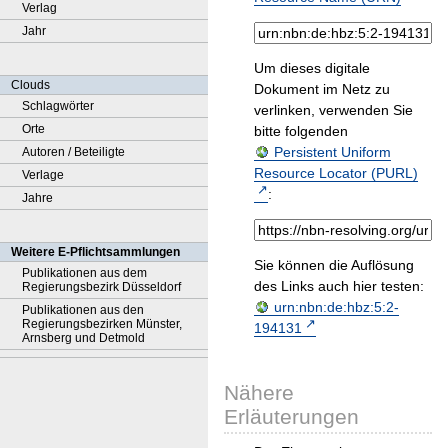
Verlag
Jahr
Um dieses digitale
Clouds
Dokument im Netz zu
Schlagwörter
verlinken, verwenden Sie
Orte
bitte folgenden
Persistent Uniform
Autoren / Beteiligte
Resource Locator (PURL)
Verlage
:
Jahre
Weitere E-Pflichtsammlungen
Sie können die Auflösung
Publikationen aus dem
des Links auch hier testen:
Regierungsbezirk Düsseldorf
urn:nbn:de:hbz:5:2-
Publikationen aus den
Regierungsbezirken Münster,
194131
Arnsberg und Detmold
Nähere
Erläuterungen