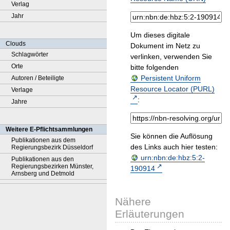
Verlag
Jahr
Um dieses digitale
Clouds
Dokument im Netz zu
Schlagwörter
verlinken, verwenden Sie
Orte
bitte folgenden
Persistent Uniform
Autoren / Beteiligte
Resource Locator (PURL)
Verlage
:
Jahre
Weitere E-Pflichtsammlungen
Sie können die Auflösung
Publikationen aus dem
des Links auch hier testen:
Regierungsbezirk Düsseldorf
urn:nbn:de:hbz:5:2-
Publikationen aus den
Regierungsbezirken Münster,
190914
Arnsberg und Detmold
Nähere
Erläuterungen