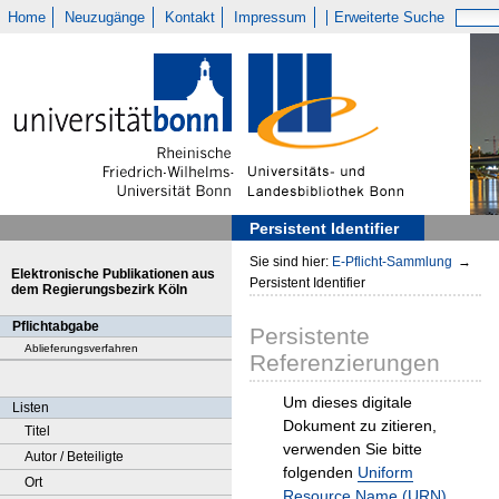
Home
Neuzugänge
Kontakt
Impressum
Erweiterte Suche
Persistent Identifier
Sie sind hier:
E-Pflicht-Sammlung
→
Elektronische Publikationen aus
Persistent Identifier
dem Regierungsbezirk Köln
Pflichtabgabe
Persistente
Ablieferungsverfahren
Referenzierungen
Um dieses digitale
Listen
Dokument zu zitieren,
Titel
verwenden Sie bitte
Autor / Beteiligte
folgenden
Uniform
Ort
Resource Name (URN)