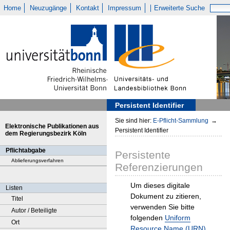
Home
Neuzugänge
Kontakt
Impressum
Erweiterte Suche
Persistent Identifier
Sie sind hier:
E-Pflicht-Sammlung
→
Elektronische Publikationen aus
Persistent Identifier
dem Regierungsbezirk Köln
Pflichtabgabe
Persistente
Ablieferungsverfahren
Referenzierungen
Um dieses digitale
Listen
Dokument zu zitieren,
Titel
verwenden Sie bitte
Autor / Beteiligte
folgenden
Uniform
Ort
Resource Name (URN)