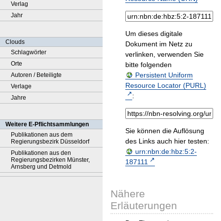
Verlag
Jahr
Um dieses digitale
Clouds
Dokument im Netz zu
Schlagwörter
verlinken, verwenden Sie
Orte
bitte folgenden
Persistent Uniform
Autoren / Beteiligte
Resource Locator (PURL)
Verlage
:
Jahre
Weitere E-Pflichtsammlungen
Sie können die Auflösung
Publikationen aus dem
des Links auch hier testen:
Regierungsbezirk Düsseldorf
urn:nbn:de:hbz:5:2-
Publikationen aus den
Regierungsbezirken Münster,
187111
Arnsberg und Detmold
Nähere
Erläuterungen