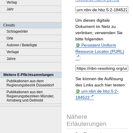
Verlag
Jahr
Um dieses digitale
Clouds
Dokument im Netz zu
Schlagwörter
verlinken, verwenden Sie
Orte
bitte folgenden
Persistent Uniform
Autoren / Beteiligte
Resource Locator (PURL)
Verlage
:
Jahre
Weitere E-Pflichtsammlungen
Sie können die Auflösung
Publikationen aus dem
des Links auch hier testen:
Regierungsbezirk Düsseldorf
urn:nbn:de:hbz:5:2-
Publikationen aus den
Regierungsbezirken Münster,
184522
Arnsberg und Detmold
Nähere
Erläuterungen