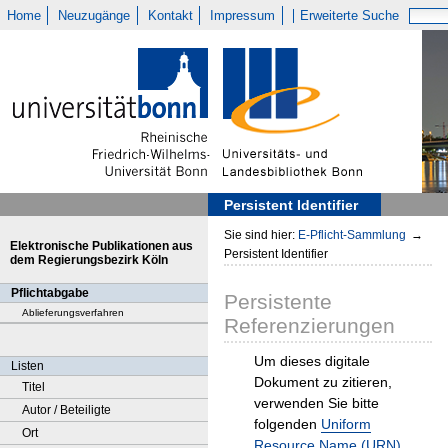
Home
Neuzugänge
Kontakt
Impressum
Erweiterte Suche
Persistent Identifier
Sie sind hier:
E-Pflicht-Sammlung
→
Elektronische Publikationen aus
Persistent Identifier
dem Regierungsbezirk Köln
Pflichtabgabe
Persistente
Ablieferungsverfahren
Referenzierungen
Um dieses digitale
Listen
Dokument zu zitieren,
Titel
verwenden Sie bitte
Autor / Beteiligte
folgenden
Uniform
Ort
Resource Name (URN)