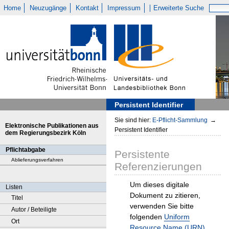
Home
Neuzugänge
Kontakt
Impressum
Erweiterte Suche
Persistent Identifier
Sie sind hier:
E-Pflicht-Sammlung
→
Elektronische Publikationen aus
Persistent Identifier
dem Regierungsbezirk Köln
Pflichtabgabe
Persistente
Ablieferungsverfahren
Referenzierungen
Um dieses digitale
Listen
Dokument zu zitieren,
Titel
verwenden Sie bitte
Autor / Beteiligte
folgenden
Uniform
Ort
Resource Name (URN)