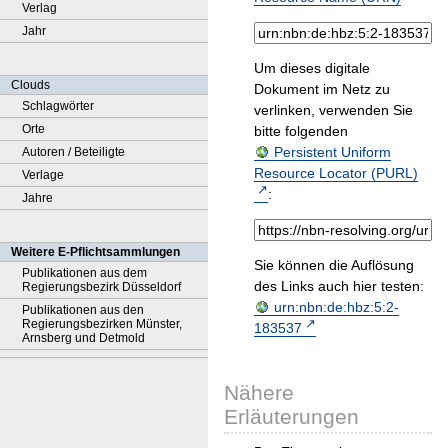
Verlag
Jahr
Um dieses digitale
Clouds
Dokument im Netz zu
Schlagwörter
verlinken, verwenden Sie
Orte
bitte folgenden
Persistent Uniform
Autoren / Beteiligte
Resource Locator (PURL)
Verlage
:
Jahre
Weitere E-Pflichtsammlungen
Sie können die Auflösung
Publikationen aus dem
des Links auch hier testen:
Regierungsbezirk Düsseldorf
urn:nbn:de:hbz:5:2-
Publikationen aus den
Regierungsbezirken Münster,
183537
Arnsberg und Detmold
Nähere
Erläuterungen