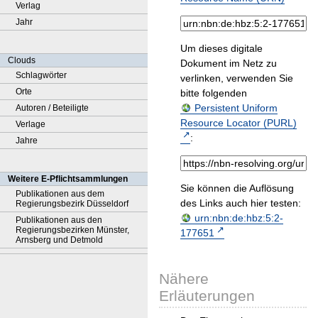
Verlag
Jahr
Um dieses digitale
Clouds
Dokument im Netz zu
Schlagwörter
verlinken, verwenden Sie
Orte
bitte folgenden
Persistent Uniform
Autoren / Beteiligte
Resource Locator (PURL)
Verlage
:
Jahre
Weitere E-Pflichtsammlungen
Sie können die Auflösung
Publikationen aus dem
des Links auch hier testen:
Regierungsbezirk Düsseldorf
urn:nbn:de:hbz:5:2-
Publikationen aus den
Regierungsbezirken Münster,
177651
Arnsberg und Detmold
Nähere
Erläuterungen