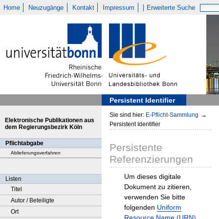
Home
Neuzugänge
Kontakt
Impressum
Erweiterte Suche
Persistent Identifier
Sie sind hier:
E-Pflicht-Sammlung
→
Elektronische Publikationen aus
Persistent Identifier
dem Regierungsbezirk Köln
Pflichtabgabe
Persistente
Ablieferungsverfahren
Referenzierungen
Um dieses digitale
Listen
Dokument zu zitieren,
Titel
verwenden Sie bitte
Autor / Beteiligte
folgenden
Uniform
Ort
Resource Name (URN)