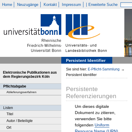
Home
Neuzugänge
Kontakt
Impressum
Erweiterte Suche
Persistent Identifier
Sie sind hier:
E-Pflicht-Sammlung
→
Elektronische Publikationen aus
Persistent Identifier
dem Regierungsbezirk Köln
Pflichtabgabe
Persistente
Ablieferungsverfahren
Referenzierungen
Um dieses digitale
Listen
Dokument zu zitieren,
Titel
verwenden Sie bitte
Autor / Beteiligte
folgenden
Uniform
Ort
Resource Name (URN)