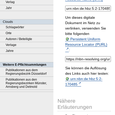
Verlag
Jahr
Um dieses digitale
Clouds
Dokument im Netz zu
Schlagwörter
verlinken, verwenden Sie
Orte
bitte folgenden
Persistent Uniform
Autoren / Beteiligte
Resource Locator (PURL)
Verlage
:
Jahre
Weitere E-Pflichtsammlungen
Sie können die Auflösung
Publikationen aus dem
des Links auch hier testen:
Regierungsbezirk Düsseldorf
urn:nbn:de:hbz:5:2-
Publikationen aus den
Regierungsbezirken Münster,
170485
Arnsberg und Detmold
Nähere
Erläuterungen