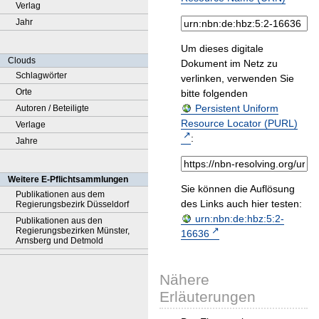
Verlag
Jahr
Um dieses digitale
Clouds
Dokument im Netz zu
Schlagwörter
verlinken, verwenden Sie
Orte
bitte folgenden
Persistent Uniform
Autoren / Beteiligte
Resource Locator (PURL)
Verlage
:
Jahre
Weitere E-Pflichtsammlungen
Sie können die Auflösung
Publikationen aus dem
des Links auch hier testen:
Regierungsbezirk Düsseldorf
urn:nbn:de:hbz:5:2-
Publikationen aus den
Regierungsbezirken Münster,
16636
Arnsberg und Detmold
Nähere
Erläuterungen