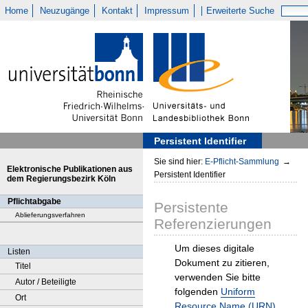
Home
Neuzugänge
Kontakt
Impressum
Erweiterte Suche
Persistent Identifier
Sie sind hier:
E-Pflicht-Sammlung
→
Elektronische Publikationen aus
Persistent Identifier
dem Regierungsbezirk Köln
Pflichtabgabe
Persistente
Ablieferungsverfahren
Referenzierungen
Um dieses digitale
Listen
Dokument zu zitieren,
Titel
verwenden Sie bitte
Autor / Beteiligte
folgenden
Uniform
Ort
Resource Name (URN)