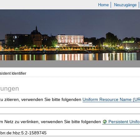
Home
Neuzugänge
istent Identifier
rungen
u zitieren, verwenden Sie bitte folgenden
Uniform Resource Name (U
m Netz zu verlinken, verwenden Sie bitte folgenden
Persistent Uni