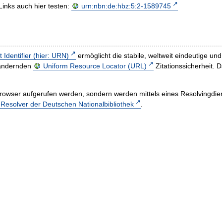
Links auch hier testen:
urn:nbn:de:hbz:5:2-1589745
t Identifier (hier: URN)
ermöglicht die stabile, weltweit eindeutige 
h ändernden
Uniform Resource Locator (URL)
Zitationssicherheit. 
rowser aufgerufen werden, sondern werden mittels eines Resolvingdiens
esolver der Deutschen Nationalbibliothek
.