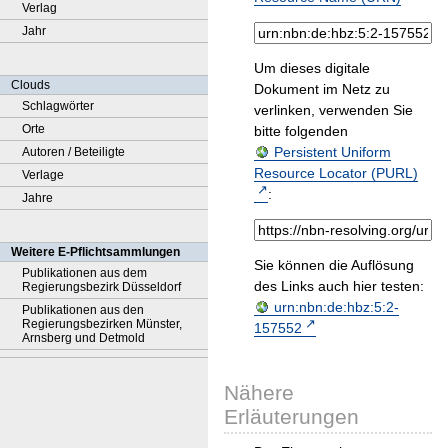
Verlag
Jahr
Um dieses digitale
Clouds
Dokument im Netz zu
Schlagwörter
verlinken, verwenden Sie
Orte
bitte folgenden
Persistent Uniform
Autoren / Beteiligte
Resource Locator (PURL)
Verlage
:
Jahre
Weitere E-Pflichtsammlungen
Sie können die Auflösung
Publikationen aus dem
des Links auch hier testen:
Regierungsbezirk Düsseldorf
urn:nbn:de:hbz:5:2-
Publikationen aus den
Regierungsbezirken Münster,
157552
Arnsberg und Detmold
Nähere
Erläuterungen