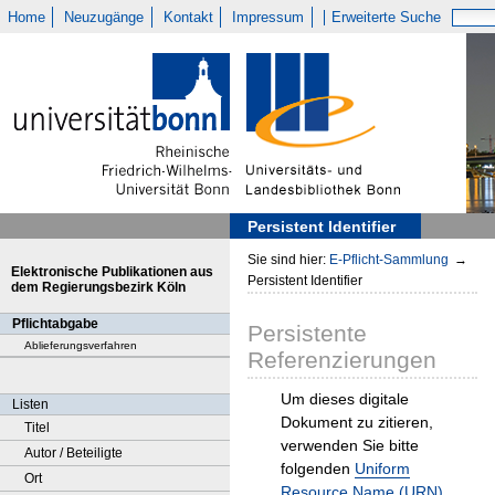
Home
Neuzugänge
Kontakt
Impressum
Erweiterte Suche
Persistent Identifier
Sie sind hier:
E-Pflicht-Sammlung
→
Elektronische Publikationen aus
Persistent Identifier
dem Regierungsbezirk Köln
Pflichtabgabe
Persistente
Ablieferungsverfahren
Referenzierungen
Um dieses digitale
Listen
Dokument zu zitieren,
Titel
verwenden Sie bitte
Autor / Beteiligte
folgenden
Uniform
Ort
Resource Name (URN)