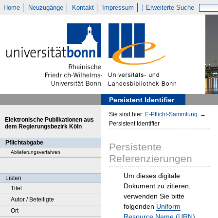
Home
Neuzugänge
Kontakt
Impressum
Erweiterte Suche
Persistent Identifier
Sie sind hier:
E-Pflicht-Sammlung
→
Elektronische Publikationen aus
Persistent Identifier
dem Regierungsbezirk Köln
Pflichtabgabe
Persistente
Ablieferungsverfahren
Referenzierungen
Um dieses digitale
Listen
Dokument zu zitieren,
Titel
verwenden Sie bitte
Autor / Beteiligte
folgenden
Uniform
Ort
Resource Name (URN)