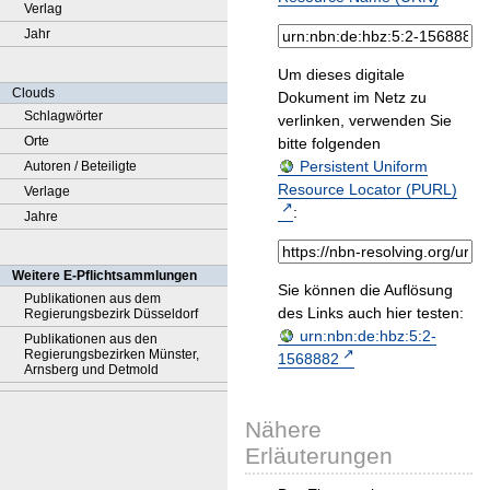
Verlag
Jahr
Um dieses digitale
Clouds
Dokument im Netz zu
Schlagwörter
verlinken, verwenden Sie
Orte
bitte folgenden
Persistent Uniform
Autoren / Beteiligte
Resource Locator (PURL)
Verlage
:
Jahre
Weitere E-Pflichtsammlungen
Sie können die Auflösung
Publikationen aus dem
des Links auch hier testen:
Regierungsbezirk Düsseldorf
urn:nbn:de:hbz:5:2-
Publikationen aus den
Regierungsbezirken Münster,
1568882
Arnsberg und Detmold
Nähere
Erläuterungen