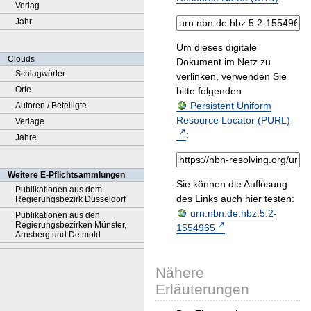
Verlag
Jahr
Um dieses digitale
Clouds
Dokument im Netz zu
Schlagwörter
verlinken, verwenden Sie
Orte
bitte folgenden
Persistent Uniform
Autoren / Beteiligte
Resource Locator (PURL)
Verlage
:
Jahre
Weitere E-Pflichtsammlungen
Sie können die Auflösung
Publikationen aus dem
des Links auch hier testen:
Regierungsbezirk Düsseldorf
urn:nbn:de:hbz:5:2-
Publikationen aus den
Regierungsbezirken Münster,
1554965
Arnsberg und Detmold
Nähere
Erläuterungen