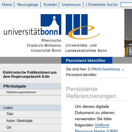
Home
Neuzugänge
Kontakt
Impressum
Erweiterte Suche
Persistent Identifier
Sie sind hier:
E-Pflicht-Sammlung
→
Elektronische Publikationen aus
Persistent Identifier
dem Regierungsbezirk Köln
Pflichtabgabe
Persistente
Ablieferungsverfahren
Referenzierungen
Um dieses digitale
Listen
Dokument zu zitieren,
Titel
verwenden Sie bitte
Autor / Beteiligte
folgenden
Uniform
Ort
Resource Name (URN)