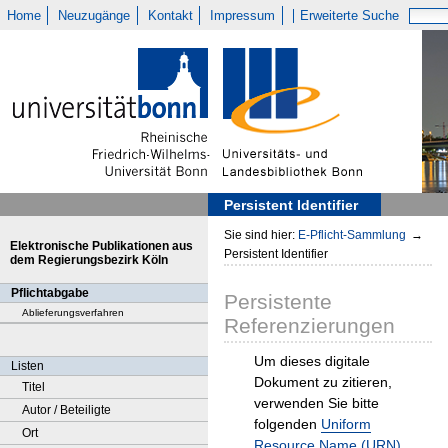
Home
Neuzugänge
Kontakt
Impressum
Erweiterte Suche
Persistent Identifier
Sie sind hier:
E-Pflicht-Sammlung
→
Elektronische Publikationen aus
Persistent Identifier
dem Regierungsbezirk Köln
Pflichtabgabe
Persistente
Ablieferungsverfahren
Referenzierungen
Um dieses digitale
Listen
Dokument zu zitieren,
Titel
verwenden Sie bitte
Autor / Beteiligte
folgenden
Uniform
Ort
Resource Name (URN)