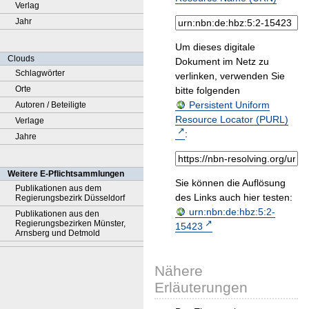
Verlag
Jahr
Um dieses digitale
Clouds
Dokument im Netz zu
Schlagwörter
verlinken, verwenden Sie
Orte
bitte folgenden
Persistent Uniform
Autoren / Beteiligte
Resource Locator (PURL)
Verlage
:
Jahre
Weitere E-Pflichtsammlungen
Sie können die Auflösung
Publikationen aus dem
des Links auch hier testen:
Regierungsbezirk Düsseldorf
urn:nbn:de:hbz:5:2-
Publikationen aus den
Regierungsbezirken Münster,
15423
Arnsberg und Detmold
Nähere
Erläuterungen