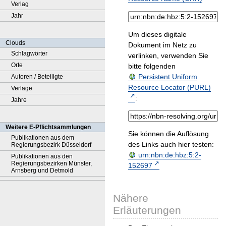
Verlag
Jahr
Um dieses digitale
Clouds
Dokument im Netz zu
Schlagwörter
verlinken, verwenden Sie
Orte
bitte folgenden
Persistent Uniform
Autoren / Beteiligte
Resource Locator (PURL)
Verlage
:
Jahre
Weitere E-Pflichtsammlungen
Sie können die Auflösung
Publikationen aus dem
des Links auch hier testen:
Regierungsbezirk Düsseldorf
urn:nbn:de:hbz:5:2-
Publikationen aus den
Regierungsbezirken Münster,
152697
Arnsberg und Detmold
Nähere
Erläuterungen