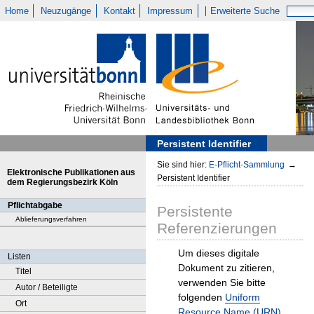
Home
Neuzugänge
Kontakt
Impressum
Erweiterte Suche
Persistent Identifier
Sie sind hier:
E-Pflicht-Sammlung
→
Elektronische Publikationen aus
Persistent Identifier
dem Regierungsbezirk Köln
Pflichtabgabe
Persistente
Ablieferungsverfahren
Referenzierungen
Um dieses digitale
Listen
Dokument zu zitieren,
Titel
verwenden Sie bitte
Autor / Beteiligte
folgenden
Uniform
Ort
Resource Name (URN)