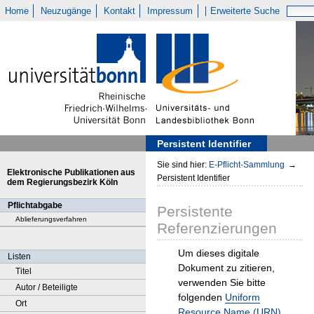
Home
Neuzugänge
Kontakt
Impressum
Erweiterte Suche
Persistent Identifier
Sie sind hier:
E-Pflicht-Sammlung
→
Elektronische Publikationen aus
Persistent Identifier
dem Regierungsbezirk Köln
Pflichtabgabe
Persistente
Ablieferungsverfahren
Referenzierungen
Um dieses digitale
Listen
Dokument zu zitieren,
Titel
verwenden Sie bitte
Autor / Beteiligte
folgenden
Uniform
Ort
Resource Name (URN)