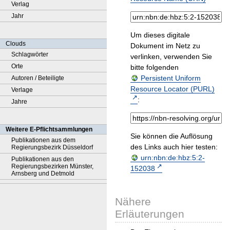
Verlag
Jahr
Um dieses digitale
Clouds
Dokument im Netz zu
Schlagwörter
verlinken, verwenden Sie
Orte
bitte folgenden
Persistent Uniform
Autoren / Beteiligte
Resource Locator (PURL)
Verlage
:
Jahre
Weitere E-Pflichtsammlungen
Sie können die Auflösung
Publikationen aus dem
des Links auch hier testen:
Regierungsbezirk Düsseldorf
urn:nbn:de:hbz:5:2-
Publikationen aus den
Regierungsbezirken Münster,
152038
Arnsberg und Detmold
Nähere
Erläuterungen