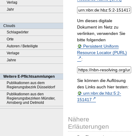
Verlag
Jahr
Um dieses digitale
Clouds
Dokument im Netz zu
Schlagwörter
verlinken, verwenden Sie
Orte
bitte folgenden
Persistent Uniform
Autoren / Beteiligte
Resource Locator (PURL)
Verlage
:
Jahre
Weitere E-Pflichtsammlungen
Sie können die Auflösung
Publikationen aus dem
des Links auch hier testen:
Regierungsbezirk Düsseldorf
urn:nbn:de:hbz:5:2-
Publikationen aus den
Regierungsbezirken Münster,
151417
Arnsberg und Detmold
Nähere
Erläuterungen