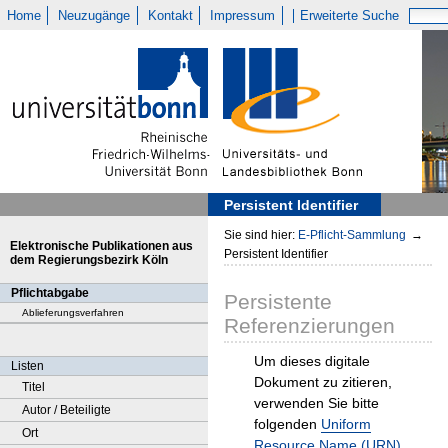
Home
Neuzugänge
Kontakt
Impressum
Erweiterte Suche
Persistent Identifier
Sie sind hier:
E-Pflicht-Sammlung
→
Elektronische Publikationen aus
Persistent Identifier
dem Regierungsbezirk Köln
Pflichtabgabe
Persistente
Ablieferungsverfahren
Referenzierungen
Um dieses digitale
Listen
Dokument zu zitieren,
Titel
verwenden Sie bitte
Autor / Beteiligte
folgenden
Uniform
Ort
Resource Name (URN)