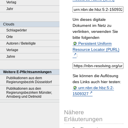
Verlag
Jahr
Um dieses digitale
Clouds
Dokument im Netz zu
Schlagwörter
verlinken, verwenden Sie
Orte
bitte folgenden
Persistent Uniform
Autoren / Beteiligte
Resource Locator (PURL)
Verlage
:
Jahre
Weitere E-Pflichtsammlungen
Sie können die Auflösung
Publikationen aus dem
des Links auch hier testen:
Regierungsbezirk Düsseldorf
urn:nbn:de:hbz:5:2-
Publikationen aus den
Regierungsbezirken Münster,
1509327
Arnsberg und Detmold
Nähere
Erläuterungen