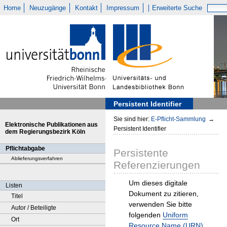
Home
Neuzugänge
Kontakt
Impressum
Erweiterte Suche
Persistent Identifier
Sie sind hier:
E-Pflicht-Sammlung
→
Elektronische Publikationen aus
Persistent Identifier
dem Regierungsbezirk Köln
Pflichtabgabe
Persistente
Ablieferungsverfahren
Referenzierungen
Um dieses digitale
Listen
Dokument zu zitieren,
Titel
verwenden Sie bitte
Autor / Beteiligte
folgenden
Uniform
Ort
Resource Name (URN)