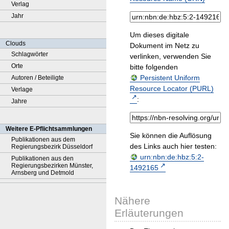
Verlag
Jahr
Um dieses digitale
Clouds
Dokument im Netz zu
Schlagwörter
verlinken, verwenden Sie
Orte
bitte folgenden
Persistent Uniform
Autoren / Beteiligte
Resource Locator (PURL)
Verlage
:
Jahre
Weitere E-Pflichtsammlungen
Sie können die Auflösung
Publikationen aus dem
des Links auch hier testen:
Regierungsbezirk Düsseldorf
urn:nbn:de:hbz:5:2-
Publikationen aus den
Regierungsbezirken Münster,
1492165
Arnsberg und Detmold
Nähere
Erläuterungen