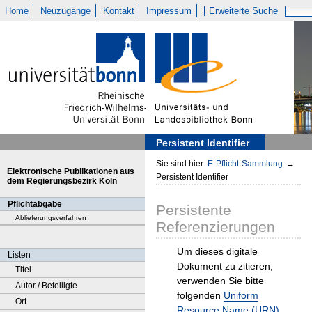
Home
Neuzugänge
Kontakt
Impressum
Erweiterte Suche
Persistent Identifier
Sie sind hier:
E-Pflicht-Sammlung
→
Elektronische Publikationen aus
Persistent Identifier
dem Regierungsbezirk Köln
Pflichtabgabe
Persistente
Ablieferungsverfahren
Referenzierungen
Um dieses digitale
Listen
Dokument zu zitieren,
Titel
verwenden Sie bitte
Autor / Beteiligte
folgenden
Uniform
Ort
Resource Name (URN)