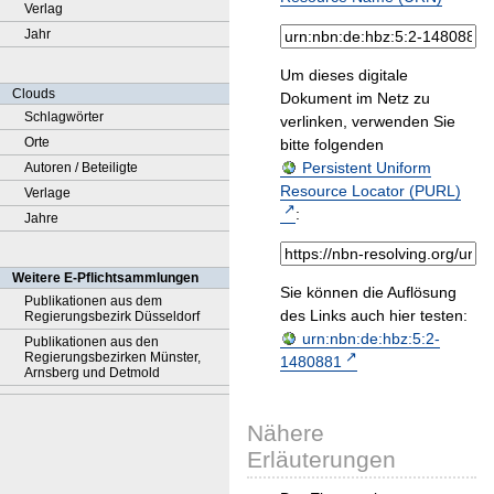
Verlag
Jahr
Um dieses digitale
Clouds
Dokument im Netz zu
Schlagwörter
verlinken, verwenden Sie
Orte
bitte folgenden
Persistent Uniform
Autoren / Beteiligte
Resource Locator (PURL)
Verlage
:
Jahre
Weitere E-Pflichtsammlungen
Sie können die Auflösung
Publikationen aus dem
des Links auch hier testen:
Regierungsbezirk Düsseldorf
urn:nbn:de:hbz:5:2-
Publikationen aus den
Regierungsbezirken Münster,
1480881
Arnsberg und Detmold
Nähere
Erläuterungen