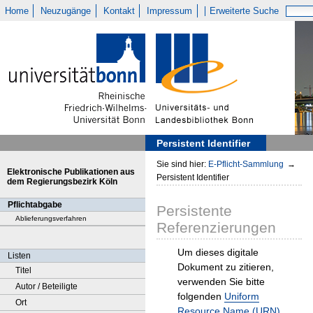
Home
Neuzugänge
Kontakt
Impressum
Erweiterte Suche
Persistent Identifier
Sie sind hier:
E-Pflicht-Sammlung
→
Elektronische Publikationen aus
Persistent Identifier
dem Regierungsbezirk Köln
Pflichtabgabe
Persistente
Ablieferungsverfahren
Referenzierungen
Um dieses digitale
Listen
Dokument zu zitieren,
Titel
verwenden Sie bitte
Autor / Beteiligte
folgenden
Uniform
Ort
Resource Name (URN)