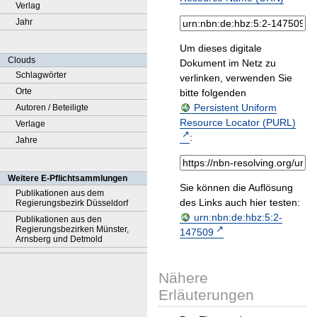
Verlag
Jahr
Um dieses digitale
Clouds
Dokument im Netz zu
Schlagwörter
verlinken, verwenden Sie
Orte
bitte folgenden
Persistent Uniform
Autoren / Beteiligte
Resource Locator (PURL)
Verlage
:
Jahre
Weitere E-Pflichtsammlungen
Sie können die Auflösung
Publikationen aus dem
des Links auch hier testen:
Regierungsbezirk Düsseldorf
urn:nbn:de:hbz:5:2-
Publikationen aus den
Regierungsbezirken Münster,
147509
Arnsberg und Detmold
Nähere
Erläuterungen