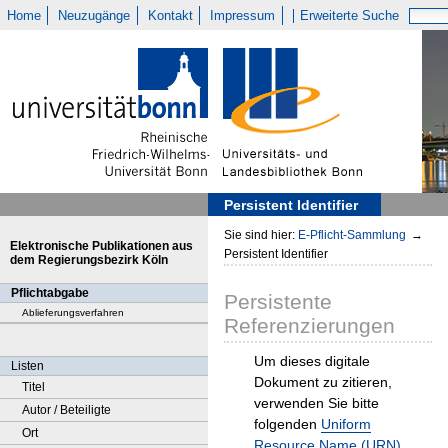
Home
Neuzugänge
Kontakt
Impressum
Erweiterte Suche
Persistent Identifier
Sie sind hier:
E-Pflicht-Sammlung
→
Elektronische Publikationen aus
Persistent Identifier
dem Regierungsbezirk Köln
Pflichtabgabe
Persistente
Ablieferungsverfahren
Referenzierungen
Um dieses digitale
Listen
Dokument zu zitieren,
Titel
verwenden Sie bitte
Autor / Beteiligte
folgenden
Uniform
Ort
Resource Name (URN)