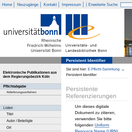
Home
Neuzugänge
Kontakt
Impressum
Erweiterte Suche
Persistent Identifier
Sie sind hier:
E-Pflicht-Sammlung
→
Elektronische Publikationen aus
Persistent Identifier
dem Regierungsbezirk Köln
Pflichtabgabe
Persistente
Ablieferungsverfahren
Referenzierungen
Um dieses digitale
Listen
Dokument zu zitieren,
Titel
verwenden Sie bitte
Autor / Beteiligte
folgenden
Uniform
Ort
Resource Name (URN)