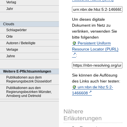
Verlag
Jahr
Um dieses digitale
Clouds
Dokument im Netz zu
Schlagwörter
verlinken, verwenden Sie
Orte
bitte folgenden
Persistent Uniform
Autoren / Beteiligte
Resource Locator (PURL)
Verlage
:
Jahre
Weitere E-Pflichtsammlungen
Sie können die Auflösung
Publikationen aus dem
des Links auch hier testen:
Regierungsbezirk Düsseldorf
urn:nbn:de:hbz:5:2-
Publikationen aus den
Regierungsbezirken Münster,
1466608
Arnsberg und Detmold
Nähere
Erläuterungen