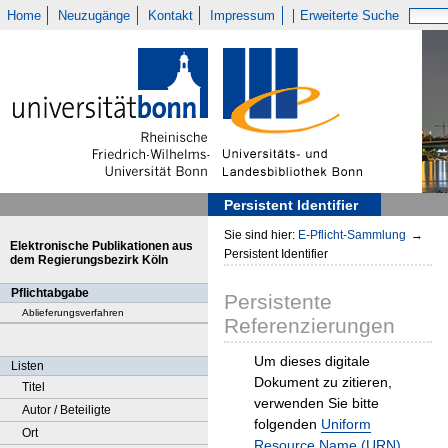
Home
Neuzugänge
Kontakt
Impressum
Erweiterte Suche
Persistent Identifier
Sie sind hier:
E-Pflicht-Sammlung
→
Elektronische Publikationen aus
Persistent Identifier
dem Regierungsbezirk Köln
Pflichtabgabe
Persistente
Ablieferungsverfahren
Referenzierungen
Um dieses digitale
Listen
Dokument zu zitieren,
Titel
verwenden Sie bitte
Autor / Beteiligte
folgenden
Uniform
Ort
Resource Name (URN)