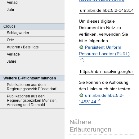
Verlag
Jahr
Um dieses digitale
Clouds
Dokument im Netz zu
Schlagwörter
verlinken, verwenden Sie
Orte
bitte folgenden
Persistent Uniform
Autoren / Beteiligte
Resource Locator (PURL)
Verlage
:
Jahre
Weitere E-Pflichtsammlungen
Sie können die Auflösung
Publikationen aus dem
des Links auch hier testen:
Regierungsbezirk Düsseldorf
urn:nbn:de:hbz:5:2-
Publikationen aus den
Regierungsbezirken Münster,
1453144
Arnsberg und Detmold
Nähere
Erläuterungen