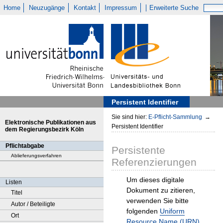
Home
Neuzugänge
Kontakt
Impressum
Erweiterte Suche
Persistent Identifier
Sie sind hier:
E-Pflicht-Sammlung
→
Elektronische Publikationen aus
Persistent Identifier
dem Regierungsbezirk Köln
Pflichtabgabe
Persistente
Ablieferungsverfahren
Referenzierungen
Um dieses digitale
Listen
Dokument zu zitieren,
Titel
verwenden Sie bitte
Autor / Beteiligte
folgenden
Uniform
Ort
Resource Name (URN)