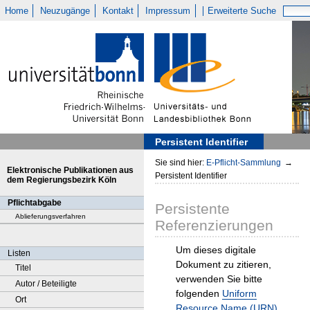
Home
Neuzugänge
Kontakt
Impressum
Erweiterte Suche
Persistent Identifier
Sie sind hier:
E-Pflicht-Sammlung
→
Elektronische Publikationen aus
Persistent Identifier
dem Regierungsbezirk Köln
Pflichtabgabe
Persistente
Ablieferungsverfahren
Referenzierungen
Um dieses digitale
Listen
Dokument zu zitieren,
Titel
verwenden Sie bitte
Autor / Beteiligte
folgenden
Uniform
Ort
Resource Name (URN)