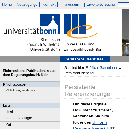
Home
Neuzugänge
Kontakt
Impressum
Erweiterte Suche
Persistent Identifier
Sie sind hier:
E-Pflicht-Sammlung
→
Elektronische Publikationen aus
Persistent Identifier
dem Regierungsbezirk Köln
Pflichtabgabe
Persistente
Ablieferungsverfahren
Referenzierungen
Um dieses digitale
Listen
Dokument zu zitieren,
Titel
verwenden Sie bitte
Autor / Beteiligte
folgenden
Uniform
Ort
Resource Name (URN)