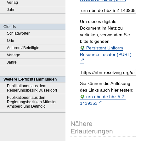
Verlag
Jahr
Um dieses digitale
Clouds
Dokument im Netz zu
Schlagwörter
verlinken, verwenden Sie
Orte
bitte folgenden
Persistent Uniform
Autoren / Beteiligte
Resource Locator (PURL)
Verlage
:
Jahre
Weitere E-Pflichtsammlungen
Sie können die Auflösung
Publikationen aus dem
des Links auch hier testen:
Regierungsbezirk Düsseldorf
urn:nbn:de:hbz:5:2-
Publikationen aus den
Regierungsbezirken Münster,
1439353
Arnsberg und Detmold
Nähere
Erläuterungen