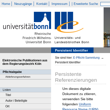
Home
Neuzugänge
Kontakt
Impressum
Erweiterte Suche
Persistent Identifier
Sie sind hier:
E-Pflicht-Sammlung
→
Elektronische Publikationen aus
Persistent Identifier
dem Regierungsbezirk Köln
Pflichtabgabe
Persistente
Ablieferungsverfahren
Referenzierungen
Um dieses digitale
Listen
Dokument zu zitieren,
Titel
verwenden Sie bitte
Autor / Beteiligte
folgenden
Uniform
Ort
Resource Name (URN)