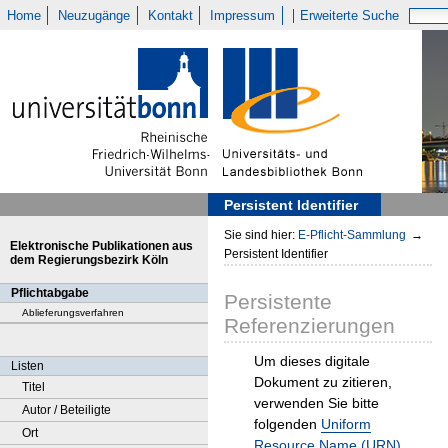
Home
Neuzugänge
Kontakt
Impressum
Erweiterte Suche
Persistent Identifier
Sie sind hier:
E-Pflicht-Sammlung
→
Elektronische Publikationen aus
Persistent Identifier
dem Regierungsbezirk Köln
Pflichtabgabe
Persistente
Ablieferungsverfahren
Referenzierungen
Um dieses digitale
Listen
Dokument zu zitieren,
Titel
verwenden Sie bitte
Autor / Beteiligte
folgenden
Uniform
Ort
Resource Name (URN)