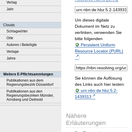
Verlag
Jahr
Um dieses digitale
Clouds
Dokument im Netz zu
Schlagwörter
verlinken, verwenden Sie
Orte
bitte folgenden
Persistent Uniform
Autoren / Beteiligte
Resource Locator (PURL)
Verlage
:
Jahre
Weitere E-Pflichtsammlungen
Sie können die Auflösung
Publikationen aus dem
des Links auch hier testen:
Regierungsbezirk Düsseldorf
urn:nbn:de:hbz:5:2-
Publikationen aus den
Regierungsbezirken Münster,
1439313
Arnsberg und Detmold
Nähere
Erläuterungen