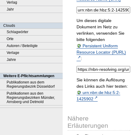
Verlag
Jahr
Um dieses digitale
Clouds
Dokument im Netz zu
Schlagwörter
verlinken, verwenden Sie
Orte
bitte folgenden
Persistent Uniform
Autoren / Beteiligte
Resource Locator (PURL)
Verlage
:
Jahre
Weitere E-Pflichtsammlungen
Sie können die Auflösung
Publikationen aus dem
des Links auch hier testen:
Regierungsbezirk Düsseldorf
urn:nbn:de:hbz:5:2-
Publikationen aus den
Regierungsbezirken Münster,
1425902
Arnsberg und Detmold
Nähere
Erläuterungen