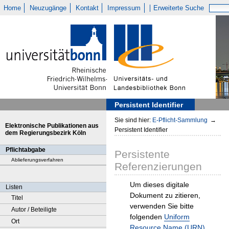
Home
Neuzugänge
Kontakt
Impressum
Erweiterte Suche
Persistent Identifier
Sie sind hier:
E-Pflicht-Sammlung
→
Elektronische Publikationen aus
Persistent Identifier
dem Regierungsbezirk Köln
Pflichtabgabe
Persistente
Ablieferungsverfahren
Referenzierungen
Um dieses digitale
Listen
Dokument zu zitieren,
Titel
verwenden Sie bitte
Autor / Beteiligte
folgenden
Uniform
Ort
Resource Name (URN)