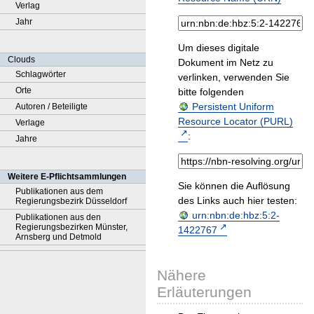
Verlag
Jahr
Um dieses digitale
Clouds
Dokument im Netz zu
Schlagwörter
verlinken, verwenden Sie
Orte
bitte folgenden
Persistent Uniform
Autoren / Beteiligte
Resource Locator (PURL)
Verlage
:
Jahre
Weitere E-Pflichtsammlungen
Sie können die Auflösung
Publikationen aus dem
des Links auch hier testen:
Regierungsbezirk Düsseldorf
urn:nbn:de:hbz:5:2-
Publikationen aus den
Regierungsbezirken Münster,
1422767
Arnsberg und Detmold
Nähere
Erläuterungen