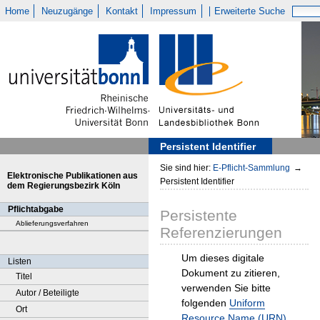
Home
Neuzugänge
Kontakt
Impressum
Erweiterte Suche
Persistent Identifier
Sie sind hier:
E-Pflicht-Sammlung
→
Elektronische Publikationen aus
Persistent Identifier
dem Regierungsbezirk Köln
Pflichtabgabe
Persistente
Ablieferungsverfahren
Referenzierungen
Um dieses digitale
Listen
Dokument zu zitieren,
Titel
verwenden Sie bitte
Autor / Beteiligte
folgenden
Uniform
Ort
Resource Name (URN)