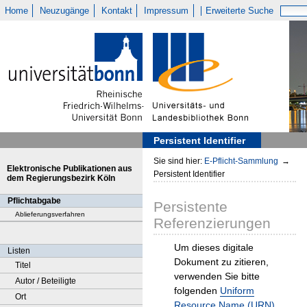
Home
Neuzugänge
Kontakt
Impressum
Erweiterte Suche
Persistent Identifier
Sie sind hier:
E-Pflicht-Sammlung
→
Elektronische Publikationen aus
Persistent Identifier
dem Regierungsbezirk Köln
Pflichtabgabe
Persistente
Ablieferungsverfahren
Referenzierungen
Um dieses digitale
Listen
Dokument zu zitieren,
Titel
verwenden Sie bitte
Autor / Beteiligte
folgenden
Uniform
Ort
Resource Name (URN)