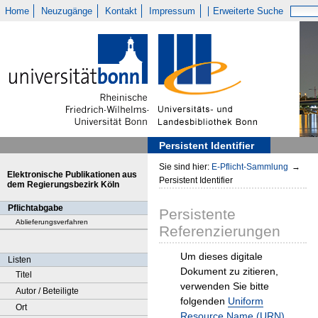
Home
Neuzugänge
Kontakt
Impressum
Erweiterte Suche
Persistent Identifier
Sie sind hier:
E-Pflicht-Sammlung
→
Elektronische Publikationen aus
Persistent Identifier
dem Regierungsbezirk Köln
Pflichtabgabe
Persistente
Ablieferungsverfahren
Referenzierungen
Um dieses digitale
Listen
Dokument zu zitieren,
Titel
verwenden Sie bitte
Autor / Beteiligte
folgenden
Uniform
Ort
Resource Name (URN)