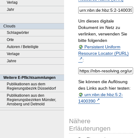
Verlag
Jahr
Um dieses digitale
Clouds
Dokument im Netz zu
Schlagwörter
verlinken, verwenden Sie
Orte
bitte folgenden
Persistent Uniform
Autoren / Beteiligte
Resource Locator (PURL)
Verlage
:
Jahre
Weitere E-Pflichtsammlungen
Sie können die Auflösung
Publikationen aus dem
des Links auch hier testen:
Regierungsbezirk Düsseldorf
urn:nbn:de:hbz:5:2-
Publikationen aus den
Regierungsbezirken Münster,
1400390
Arnsberg und Detmold
Nähere
Erläuterungen