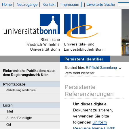
Home
Neuzugänge
Kontakt
Impressum
Erweiterte Suche
Persistent Identifier
Sie sind hier:
E-Pflicht-Sammlung
→
Elektronische Publikationen aus
Persistent Identifier
dem Regierungsbezirk Köln
Pflichtabgabe
Persistente
Ablieferungsverfahren
Referenzierungen
Um dieses digitale
Listen
Dokument zu zitieren,
Titel
verwenden Sie bitte
Autor / Beteiligte
folgenden
Uniform
Ort
Resource Name (URN)