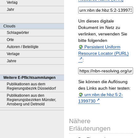
Verlag
Jahr
Um dieses digitale
Clouds
Dokument im Netz zu
Schlagwörter
verlinken, verwenden Sie
Orte
bitte folgenden
Persistent Uniform
Autoren / Beteiligte
Resource Locator (PURL)
Verlage
:
Jahre
Weitere E-Pflichtsammlungen
Sie können die Auflösung
Publikationen aus dem
des Links auch hier testen:
Regierungsbezirk Düsseldorf
urn:nbn:de:hbz:5:2-
Publikationen aus den
Regierungsbezirken Münster,
1399730
Arnsberg und Detmold
Nähere
Erläuterungen