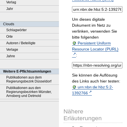
Verlag
Jahr
Um dieses digitale
Clouds
Dokument im Netz zu
Schlagwörter
verlinken, verwenden Sie
Orte
bitte folgenden
Persistent Uniform
Autoren / Beteiligte
Resource Locator (PURL)
Verlage
:
Jahre
Weitere E-Pflichtsammlungen
Sie können die Auflösung
Publikationen aus dem
des Links auch hier testen:
Regierungsbezirk Düsseldorf
urn:nbn:de:hbz:5:2-
Publikationen aus den
Regierungsbezirken Münster,
1392766
Arnsberg und Detmold
Nähere
Erläuterungen