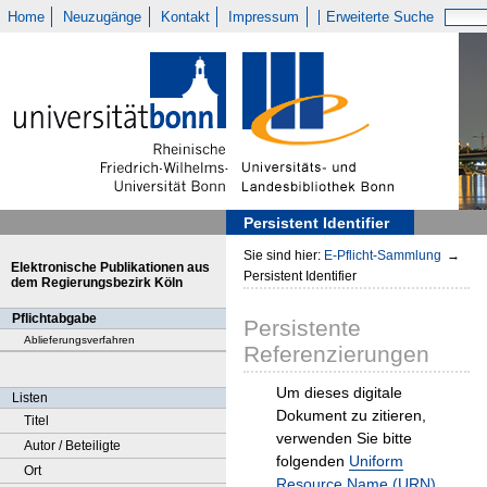
Home
Neuzugänge
Kontakt
Impressum
Erweiterte Suche
Persistent Identifier
Sie sind hier:
E-Pflicht-Sammlung
→
Elektronische Publikationen aus
Persistent Identifier
dem Regierungsbezirk Köln
Pflichtabgabe
Persistente
Ablieferungsverfahren
Referenzierungen
Um dieses digitale
Listen
Dokument zu zitieren,
Titel
verwenden Sie bitte
Autor / Beteiligte
folgenden
Uniform
Ort
Resource Name (URN)